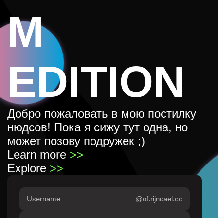
M
EDITION
Добро пожаловать в мою постилку
нюдсов! Пока я сижу тут одна, но
может позову подружек ;)
Learn more
>>
Explore
>>
@of.rijndael.cc